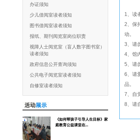
办证须知
1、读
少儿借阅室读者须知
2、保
图书借阅室读者须知
动。
报纸、期刊阅览室岗位职责
3、请
视障人士阅览室（盲人数字图书室）
读者须知
4、馆
政府信息公开查询须知
5、请
6、请
公共电子阅览室读者须知
品。
自修室读者须知
7、自
8、请
《如何帮孩子引导人生目标》家
庭教育公益课堂在...