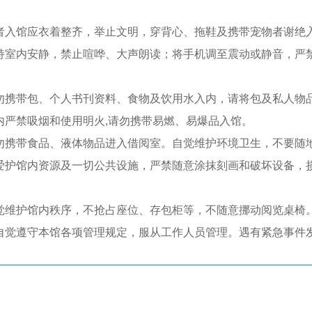
者入馆应衣着整齐，举止文明，穿背心、拖鞋及携带宠物者谢绝
持室内安静，禁止喧哗、大声朗读；将手机调至震动或静音，严
勿携带包、个人书刊资料、食物及饮用水入内，请将包及私人物
内严禁吸烟和使用明火,请勿携带易燃、易爆品入馆。
勿携带食品、液体物品进入借阅室。自觉维护环境卫生，不要随
爱护馆内资源及一切公共设施，严禁随意涂抹刻画和破坏设备，
觉维护馆内秩序，不抢占座位、存包柜等，不随意挪动阅览桌椅
自觉遵守本馆各项管理规定，服从工作人员管理。遇有紧急事件