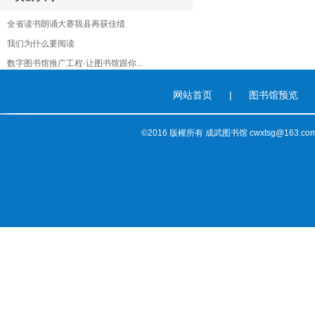
全省读书朗诵大赛我县再获佳绩
我们为什么要阅读
数字图书馆推广工程·让图书馆跟你...
网站首页
|
图书馆预览
©2016 版權所有 成武图书馆 cwxtsg@163.co